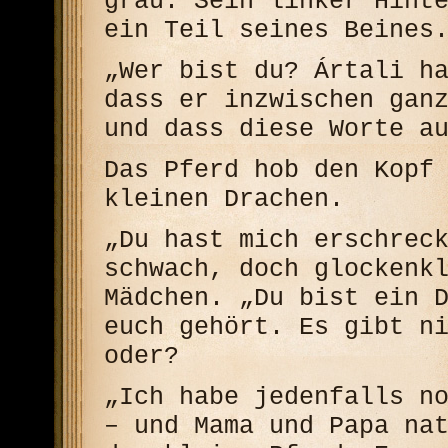
grau. Sein linker Hint
ein Teil seines Beines
„Wer bist du? Ártali h
dass er inzwischen gan
und dass diese Worte a
Das Pferd hob den Kopf
kleinen Drachen.
„Du hast mich erschrec
schwach, doch glockenk
Mädchen. „Du bist ein 
euch gehört. Es gibt n
oder?
„Ich habe jedenfalls n
– und Mama und Papa na