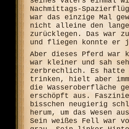
seines Vaters einmal w
Nachmittags-Spazierflü
war das einzige Mal ge
nicht alleine den lang
zurücklegen. Das war z
und fliegen konnte er 
Aber dieses Pferd war 
war kleiner und sah se
zerbrechlich. Es hatte
trinken, hielt aber im
die Wasseroberfläche g
erschöpft aus. Faszini
bisschen neugierig sch
herum, um das Wesen au
Sein weißes Fell war v